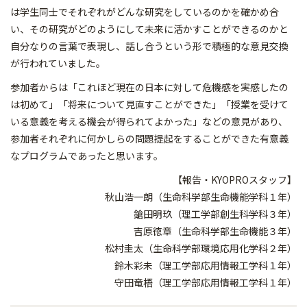
は学生同士でそれぞれがどんな研究をしているのかを確かめ合
い、その研究がどのようにして未来に活かすことができるのかと
自分なりの言葉で表現し、話し合うという形で積極的な意見交換
が行われていました。
参加者からは「これほど現在の日本に対して危機感を実感したの
は初めて」「将来について見直すことができた」「授業を受けて
いる意義を考える機会が得られてよかった」などの意見があり、
参加者それぞれに何かしらの問題提起をすることができた有意義
なプログラムであったと思います。
【報告・KYOPROスタッフ】
秋山浩一朗（生命科学部生命機能学科１年）
鎗田明玖（理工学部創生科学科３年）
吉原徳章（生命科学部生命機能３年）
松村圭太（生命科学部環境応用化学科２年）
鈴木彩未（理工学部応用情報工学科１年）
守田竜梧（理工学部応用情報工学科１年）