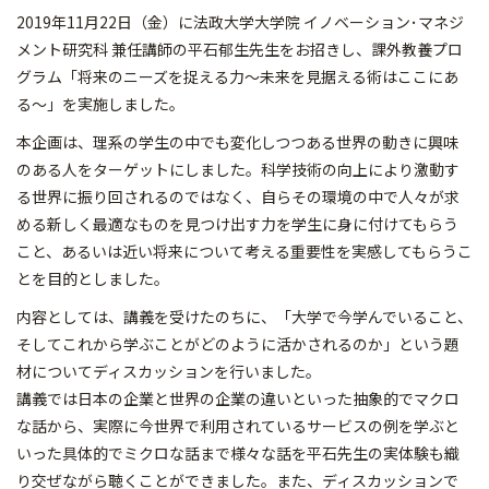
2019年11月22日（金）に法政大学大学院 イノベーション･マネジ
メント研究科 兼任講師の平石郁生先生をお招きし、課外教養プロ
グラム「将来のニーズを捉える力～未来を見据える術はここにあ
る～」を実施しました。
本企画は、理系の学生の中でも変化しつつある世界の動きに興味
のある人をターゲットにしました。科学技術の向上により激動す
る世界に振り回されるのではなく、自らその環境の中で人々が求
める新しく最適なものを見つけ出す力を学生に身に付けてもらう
こと、あるいは近い将来について考える重要性を実感してもらうこ
とを目的としました。
内容としては、講義を受けたのちに、「大学で今学んでいること、
そしてこれから学ぶことがどのように活かされるのか」という題
材についてディスカッションを行いました。
講義では日本の企業と世界の企業の違いといった抽象的でマクロ
な話から、実際に今世界で利用されているサービスの例を学ぶと
いった具体的でミクロな話まで様々な話を平石先生の実体験も織
り交ぜながら聴くことができました。また、ディスカッションで