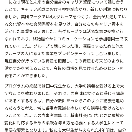
一になり現在と未来の自分自身のキャリア資産について話し合う
ことで、キャリア形成における視野が広がり、新しい刺激にもなり
ました。集団ワークでは4人グループをつくり、全員が共通してい
る文化資本や社会関係資本を見つけ、自分たちのキャリア資本を
活かした事業を考えました。各グループでは活発な意見交換が行
なわれており、終始賑やかにコミュニケーションを参加者同士で取
れていました。グループで話し合った後、深掘りするために他の
グループの人に考えた事業をプレゼンテーションし合いました。
現在自分が持っている資産を把握し、その資産を将来どのように
活かすかを考えることで、今後の目標を見つけるためのヒントを
得ることができました。
プログラムの終盤では田中先生から、大学の講義を受ける上で大
切なことを教わりました。それは、面白味に欠けると感じる講義
があるとするならば、自分が教師だったらこのように講義を進め
るだろうと考え、常に当事者意識を持ちながら講義を受けるとい
うことでした。この当事者意識は、将来社会に出たときに環境の
変化に対応するための柔軟な考え方を必要とする大学生にとって
重要な要素となります。私たち大学生が与えられた4年間は、自分