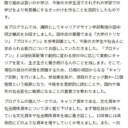
取り組めば良いのか学び、今後の大学生活でそれぞれの学部での
学びをより有意義にするきっかけを作ることを目的としたもので
す。
当プログラムでは、講師としてキャリアデザイン学部教授の田中
研之輔氏をお招きしました。田中氏の書籍である『大学のトリセ
ツ』『プロティアン』を参考図書として、今後の大学生や社会人に
求められる能力についてお話ししていただきました。「プロティ
アン」とは技術革新等で劇的に変わる世の中に応じて柔軟にキャ
リアを変え、生き生きと働き続ける人のことを指します。そこで、
現在の自分の状態を把握するため、15個の項目からなる「キャリ
ア診断」を行いました。参加者全員が、項目のチェック数4〜11個
程度という結果になり、今後本を意欲的に読むことや、国内や海
外の社会変化に敏感になることの重要さを教わりました。
プログラムの個人ワークでは、キャリア資本である、文化資本や
社会関係資本について深く掘り下げました。まず現在自分が持っ
ている文化資本や社会関係資本を紙に書き起こし、10年後には具
体的にどのような資本を増やしていくか考えました。また、一対