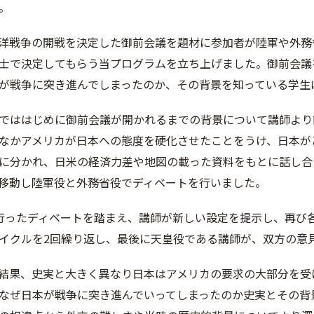
。
洋戦争の開戦を決定した御前会議を題材に参加者が陸軍や外務
士で決定してもらう当プログラムを立ち上げました。御前会議
が戦争に突き進んでしまったのか、その背景を知っている学生
でははじめに御前会議が開かれるまでの背景について講師より
なかアメリカが日本への態度を硬化させたことをうけ、日本が
に分かれ、日米の経済力差や地図の載った資料をもとに話し合
移動し陸軍役と外務省役でディベートを行いました。
行ったディベートを踏まえ、講師が新しい設定を提示し、再び
イクルを2回繰り返し、最後に天皇役である講師が、双方の意
結果、史実と大きく異なり日本はアメリカの要求の大部分を受
なぜ日本が戦争に突き進んでいってしまったのか史実とその背