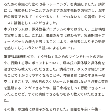
るための意識と行動の改善トレーニング」を実施しました。講師
には、株式会社ジーエルアカデミアの塚本亮氏をお招きし、塚本
氏の著書である『「すぐやる人」と「やれない人」の習慣』をベ
ースに講義をしていただきました。
本プログラムは、課外教養プログラムの中では珍しく、二部構成
で実施しました。これは、講義のみでは終わらず、実践期間＋フ
ィードバックの機会を設けることにより、参加者によりその効果
を感じてもらおうという狙いによるものです。
第1回は講義形式で、すぐ行動するためのマインドセットの方法
や、行動する際のポイントについて、塚本氏の実体験と具体例を
混ぜながら教えていただきました。講義では、タスクは細分化す
ることで手がつけやすくなることや、夜寝る前に鞄の中身を一度
空にすることで、次の日のスケジュールを確認しながら必要な荷物
を整理することができるため、翌日余裕をもって行動できるとい
ったことなど、すぐに実践できるものを多く教えていただきまし
た。
その後、参加者には冊子が配られました。白紙を午前・午後・