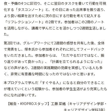
夜・予備の4つに区切り、そこに翌日のタスクを書いて行動を可視
化する「タスコンノート」と、その日にあった出来事を振り返り、
より良い結果を出すために次の日にする行動を考えて記入する
「リフレクションノート」の2冊です。参加者はこの2冊のノート
を活用しながら、講義で学んだことを活かしつつ2週間生活しまし
た。
第2回では、グループワークにて2週間の感想を共有した後、全体
で発表をし、塚本氏から参加者それぞれに対してフィードバック
をいただきました。参加者からは、「ただやるだけではなく、振
り返りがあって良かった」、「計画を立てられるようになった」
などの声があり、2週間の実践期間の効果を実感している人も多
く、非常に有意義な時間になったのではないかと思います。
本プログラムで学んだ「すぐやる人」になると自分のできること
が増えていくという経験から、参加者の学生生活がより充実したも
のになれば幸いです。
【報告・KYOPROスタッフ】工藤 菜緒（キャリアデザイン学部・
キャリアデザイン学科3年）