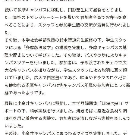
続いて多摩キャンパスに移動し、円形芝生にて昼食をとりまし
た。青空の下でレジャーシートを敷いて参加者全員でお弁当を食
べることにより、スタッフと参加学生間の交流が活発に行われまし
た。
その後、本学社会学部教授の鈴木智道先生監修の下、学生スタッ
フによる「多摩版法政学」の講義を実施し、多摩キャンパスの地
理や歴史について学びました。その後は、バスや徒歩によりキャ
ンパスツアーを行いました。参加者は、予め渡されたチェキで広
大なキャンパスを撮りながら、学生スタッフによる説明に耳を傾
けていました。広大で自然豊かであり、映画やドラマのロケ地に
も使われる多摩キャンパスは他キャンパス所属の参加者にとって新
鮮であったようです。
最後に小金井キャンパスに移動し、本学登録団体「Libertyer」サ
ポートの下、科学実験を行いました。焼きそばに身近な食材や調
味料を用い着色する実験で、参加者は交流しながら実験を楽しんで
いました。
その後、小金井キャンパスにまつわるクイズを実施しました。チ