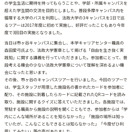
の学生生活に期待を持ってもらうことや、学部・所属キャンパスを
超えた学生間の交流を目的としました。普段多摩キャンパス内を
循環する大学のバスを利用し、法政大学の3キャンパスを1日で巡
るツアーは2017年度に初めて実施し、好評だったこともあり今年
度で3回目の実施となりました。
当日は市ヶ谷キャンパスに集合し、本学キャリアセンター職員の
森田愛弓氏より、法政大学憲章として掲げる「自由を生き抜く実
践知」に関する講義を行っていただきました。参加者にとって、普
段考える機会の少ない法政大学憲章について理解を深めるよい機
会になったと思います。
その後、市ヶ谷のキャンパスツアーを行いました。今回のツアーで
は、学生スタッフが用意した施設名の書かれたカードを参加者に
配り、その施設に到着したらカードに記載されたQRコードを読み
取り、施設に関するクイズに答えていただきました。各施設では、
常駐する職員から施設の説明を聞くこともでき、参加者からは「学
内にこんな場所があることを知らなかった」「施設の場所は知っ
ていたが、こんなこともできるとは知らなかった」「今度ぜひ利
用してみたい」等の声がありました。