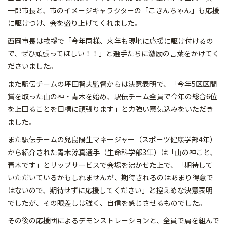
一郎市長と、市のイメージキャラクターの「こきんちゃん」も応援
に駆けつけ、会を盛り上げてくれました。
西岡市長は挨拶で「今年同様、来年も現地に応援に駆け付けるの
で、ぜひ頑張ってほしい！！」と選手たちに激励の言葉をかけてく
ださいました。
また駅伝チームの坪田智夫監督からは決意表明で、「今年5区区間
賞を取った山の神・青木を始め、駅伝チーム全員で今年の総合6位
を上回ることを目標に頑張ります」と力強い意気込みをいただき
ました。
また駅伝チームの兒島陽生マネージャー（スポーツ健康学部4年）
から紹介された青木涼真選手（生命科学部3年）は「山の神こと、
青木です」とリップサービスで会場を沸かせた上で、「期待して
いただいているかもしれませんが、期待されるのはあまり得意で
はないので、期待せずに応援してください」と控えめな決意表明
でしたが、その眼差しは強く、自信を感じさせるものでした。
その後の応援団によるデモンストレーションと、全員で肩を組んで