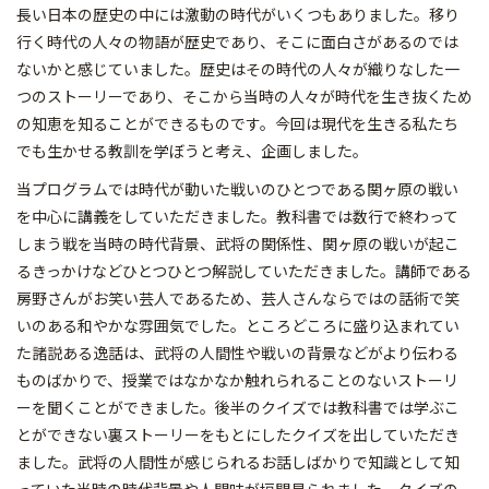
長い日本の歴史の中には激動の時代がいくつもありました。移り
行く時代の人々の物語が歴史であり、そこに面白さがあるのでは
ないかと感じていました。歴史はその時代の人々が織りなした一
つのストーリーであり、そこから当時の人々が時代を生き抜くため
の知恵を知ることができるものです。今回は現代を生きる私たち
でも生かせる教訓を学ぼうと考え、企画しました。
当プログラムでは時代が動いた戦いのひとつである関ヶ原の戦い
を中心に講義をしていただきました。教科書では数行で終わって
しまう戦を当時の時代背景、武将の関係性、関ヶ原の戦いが起こ
るきっかけなどひとつひとつ解説していただきました。講師である
房野さんがお笑い芸人であるため、芸人さんならではの話術で笑
いのある和やかな雰囲気でした。ところどころに盛り込まれてい
た諸説ある逸話は、武将の人間性や戦いの背景などがより伝わる
ものばかりで、授業ではなかなか触れられることのないストーリ
ーを聞くことができました。後半のクイズでは教科書では学ぶこ
とができない裏ストーリーをもとにしたクイズを出していただき
ました。武将の人間性が感じられるお話しばかりで知識として知