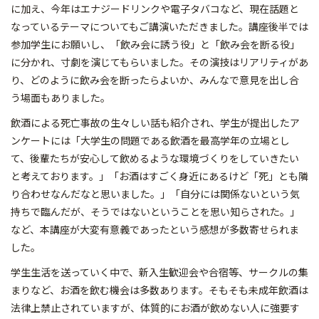
に加え、今年はエナジードリンクや電子タバコなど、現在話題と
なっているテーマについてもご講演いただきました。講座後半では
参加学生にお願いし、「飲み会に誘う役」と「飲み会を断る役」
に分かれ、寸劇を演じてもらいました。その演技はリアリティがあ
り、どのように飲み会を断ったらよいか、みんなで意見を出し合
う場面もありました。
飲酒による死亡事故の生々しい話も紹介され、学生が提出したア
ンケートには「大学生の問題である飲酒を最高学年の立場とし
て、後輩たちが安心して飲めるような環境づくりをしていきたい
と考えております。」「お酒はすごく身近にあるけど「死」とも隣
り合わせなんだなと思いました。」「自分には関係ないという気
持ちで臨んだが、そうではないということを思い知らされた。」
など、本講座が大変有意義であったという感想が多数寄せられま
した。
学生生活を送っていく中で、新入生歓迎会や合宿等、サークルの集
まりなど、お酒を飲む機会は多数あります。そもそも未成年飲酒は
法律上禁止されていますが、体質的にお酒が飲めない人に強要す