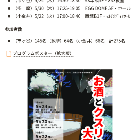
（市ケ谷）5/24（木）16:50-18:30 58年館3F・833教室
（多 摩）5/30（水）17:25-19:05 EGG DOME 5F・ホール
（小金井）5/22（火）17:00-18:40 西館B1F・ﾏﾙﾁﾒﾃﾞｨｱﾎｰﾙ
参加者数
（市ヶ谷）145名（多摩）64名（小金井）66名 計275名
プログラムポスター（拡大版）