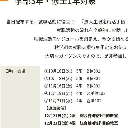
学部3年・修士1年対象
当日配布する、就職活動に役立つ 『法大生限定就活手帳
就職活動の流れを全般的にお話し
就職活動スケジュールを踏まえ、今から始め
秋学期の就職支援行事予定をお伝え
大切なガイダンスですので、是非参加し
日時・会場
①10
月16
日(火) 5限 B棟301
②10月18日(木) 5限 B棟301
③11
月16日(金) 4限 B棟301
④11月19日(月) 4限 スポ健102
⑤11月21日(水) 4限 経済102
【追加開催】
12月21日(金) 2限 総合棟4階多目的教室
12月21日(金) 4限 総合棟4階多目的教室