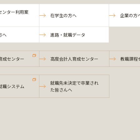
センター利用案
在学生の方へ
企業の方
方へ
進路・就職データ
育成センター
高度会計人育成センター
教職課程
就職先未決定で卒業され
就職システム
た皆さんへ