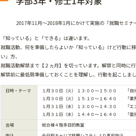
学部3年・修士1年対象
2017年11月～2018年1月にかけて実施の「就職セミ
「知っている」と「できる」は違います。
就職活動、何を準備したらよいか「知っている」けど行動に
い」方、
就職活動解禁まで【２ヵ月】を切っています。解禁と同時に行
解禁前に最低限準備しておくことを理解し、行動を起こしま
日時・テーマ
１月３０日（火） １３:００～１５:００ 「自
１月３０日（火） １５:１０～１６:４０ 「業
１月３１日（水） １３:００～１４:３０ 「
１月３１日（水） １４:４０～１６:４０ 「面
会場
総合棟４階多目的教室
申込
全日程
キャリア就職システム
より事前申込