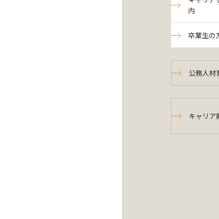
内
卒業生の
公務人材
キャリア