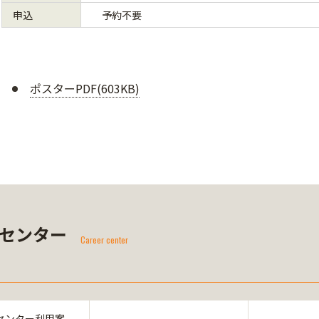
申込
予約不要
ポスターPDF(603KB)
センター
Career center
センター利用案