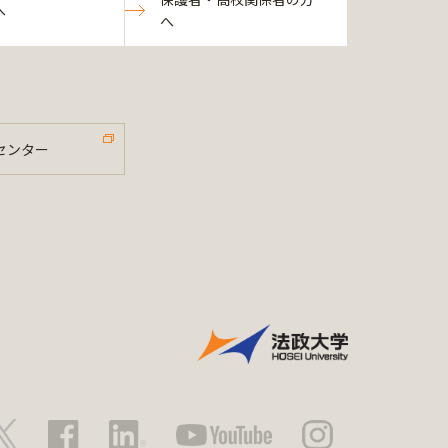
へ
へ
センター