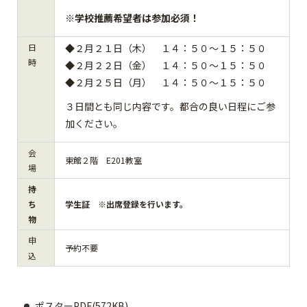
※学校推薦希望者は参加必須！
日
◆２月２１日（木） １４：５０～１５：５０
時
◆２月２２日（金） １４：５０～１５：５０
◆２月２５日（月） １４：５０～１５：５０
３日間とも同じ内容です。都合の良い日程にご参
加ください。
会
東館２階 E201教室
場
持
ち
学生証 ※出席登録を行います。
物
申
予約不要
込
ポスターPDF(572KB)