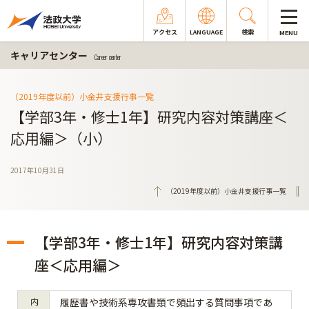
アクセス
LANGUAGE
検索
MENU
キャリアセンター
Career center
（2019年度以前）小金井支援行事一覧
【学部3年・修士1年】研究内容対策講座＜
応用編＞（小）
2017年10月31日
（2019年度以前）小金井支援行事一覧
【学部3年・修士1年】研究内容対策講
座＜応用編＞
内
履歴書や技術系専攻書類で頻出する質問事項であ