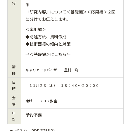
容
る
「研究内容」について＜基礎編＞＜応用編＞２回
に分けてお伝えします。
＜応用編＞
◆記述方法、資料作成
◆技術面接の傾向と対策
→
＜基礎編＞はこちら
←
講
キャリアアドバイザー 重村 均
師
日
１１月２３（木） １８：４０～２０：００
時
会
東館 Ｅ２０２教室
場
申
予約不要
込
ポスターPDF(625KB)