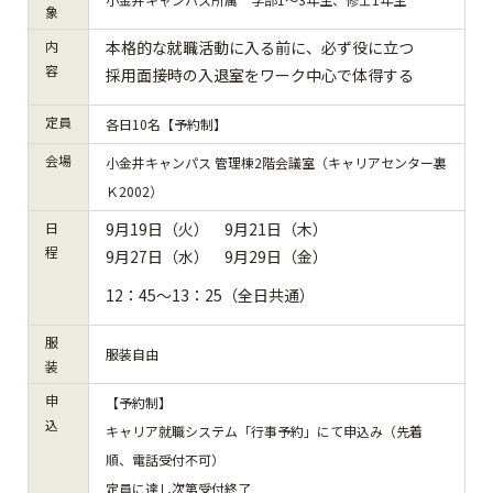
象
内
本格的な就職活動に入る前に、必ず役に立つ
容
採用面接時の入退室をワーク中心で体得する
定員
各日10名【予約制】
会場
小金井キャンパス 管理棟2階会議室（キャリアセンター裏
Ｋ2002）
日
9月19日（火） 9月21日（木）
程
9月27日（水） 9月29日（金）
12：45～13：25（全日共通）
服
服装自由
装
申
【予約制】
込
キャリア就職システム「行事予約」にて申込み（先着
順、電話受付不可）
定員に達し次第受付終了