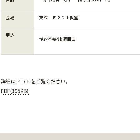
日時
5月30日（火） 18：40～20：00
会場
東館 Ｅ２０１教室
申込
予約不要/服装自由
詳細はＰＤＦをご覧ください。
PDF(395KB)