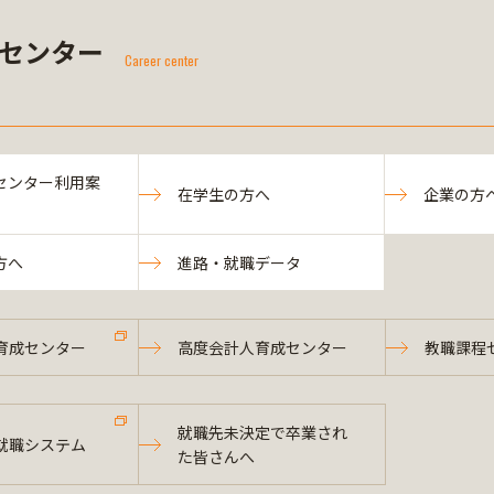
センター
Career center
センター利用案
在学生の方へ
企業の方
方へ
進路・就職データ
育成センター
高度会計人育成センター
教職課程
就職先未決定で卒業され
就職システム
た皆さんへ