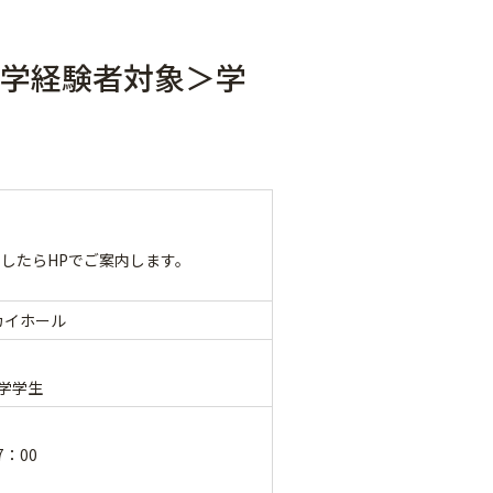
留学経験者対象＞学
したらHPでご案内します。
カイホール
本学学生
7：00