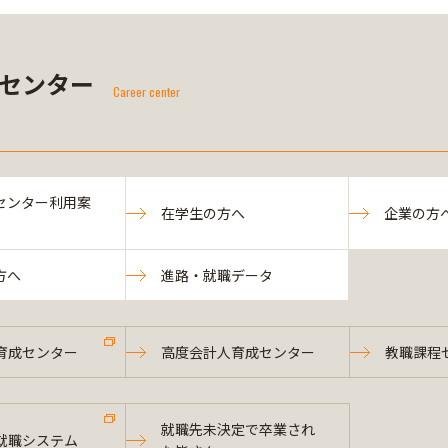
センター
Career center
センター利用案
在学生の方へ
企業の方
方へ
進路・就職データ
育成センター
高度会計人育成センター
教職課程
就職先未決定で卒業され
就職システム