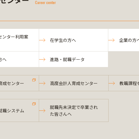
Career center
センター利用案
在学生の方へ
企業の方
方へ
進路・就職データ
育成センター
高度会計人育成センター
教職課程
就職先未決定で卒業され
就職システム
た皆さんへ