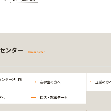
センター
Career center
センター利用案
在学生の方へ
企業の方
方へ
進路・就職データ