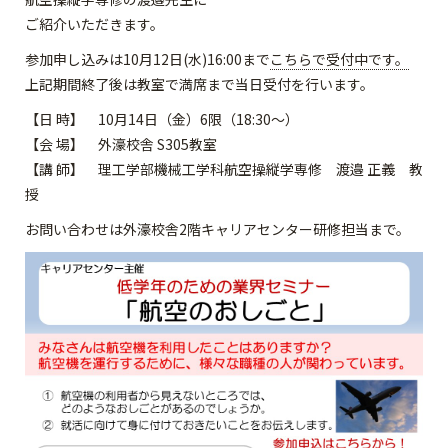
ご紹介いただきます。
参加申し込みは10月12日(水)16:00まで
こちらで受付中です。
上記期間終了後は教室で満席まで当日受付を行います。
【日 時】 10月14日（金）6限（18:30～）
【会 場】 外濠校舎 S305教室
【講 師】 理工学部機械工学科航空操縦学専修 渡邉 正義 教
授
お問い合わせは外濠校舎2階キャリアセンター研修担当まで。