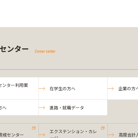
センター
Career center
センター利用案
在学生の方へ
企業の方
方へ
進路・就職データ
エクステンション・カレ
育成センター
高度会計