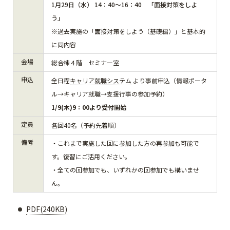
1月29日（水） 14：40～16：40 「面接対策をしよ
う」
※過去実施の「面接対策をしよう（基礎編）」と基本的
に同内容
会場
総合棟４階 セミナー室
申込
全日程
キャリア就職システム
より事前申込（情報ポータ
ル→キャリア就職→支援行事の参加予約）
1/9(木)9：00より受付開始
定員
各回40名（予約先着順）
備考
・これまで実施した回に参加した方の再参加も可能で
す。復習にご活用ください。
・全ての回参加でも、いずれかの回参加でも構いませ
ん。
PDF(240KB)