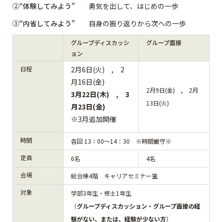
②
“体験してみよう”
勇気を出して、はじめの一歩
③
“内省してみよう”
自身の振り返りから次への一歩
グループディスカッシ
グループ面接
ョン
日程
2月6日(火) , 2
月16日(金)
2月9日(金) , 2月
3月22日(木) , 3
13日(火)
月23日(金)
※3月追加開催
時間
各回 13：00～14：30 ※時間厳守※
定員
6名
4名
会場
総合棟4階 キャリアセミナー室
対象
学部3年生・修士1年生
（
グループディスカッション・グループ面接の経
験がない、または、経験が少ない方
）