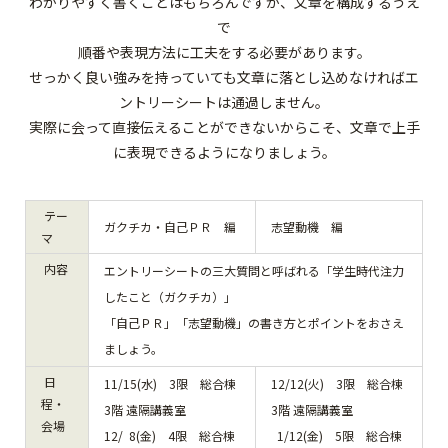
わかりやすく書くことはもちろんですが、文章を構成するうえ
で
順番や表現方法に工夫をする必要があります。
せっかく良い強みを持っていても文章に落とし込めなければエ
ントリーシートは通過しません。
実際に会って直接伝えることができないからこそ、文章で上手
に表現できるようになりましょう。
テー
ガクチカ・自己ＰＲ 編
志望動機 編
マ
内容
エントリーシートの三大質問と呼ばれる「学生時代注力
したこと（ガクチカ）」
「自己ＰＲ」「志望動機」の書き方とポイントをおさえ
ましょう。
日
11/15(水) 3限 総合棟
12/12(火) 3限 総合棟
程・
3階 遠隔講義室
3階 遠隔講義室
会場
12/ 8(金) 4限 総合棟
1/12(金) 5限 総合棟