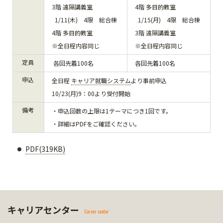
3階 遠隔講義室
4階 多目的教室
1/11(木) 4限 総合棟
1/15(月) 4限 総合棟
4階 多目的教室
3階 遠隔講義室
※全日程内容同じ
※全日程内容同じ
定員
各回先着100名
各回先着100名
申込
全日程
キャリア就職システム
より事前申込
10/23(月)9：00より受付開始
備考
・申込回数の上限は1テーマにつき1回です。
・詳細はPDFをご確認ください。
PDF(319KB)
キャリアセンター
Career center