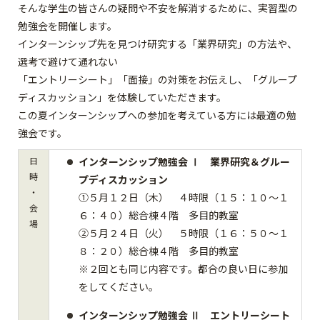
そんな学生の皆さんの疑問や不安を解消するために、実習型の
勉強会を開催します。
インターンシップ先を見つけ研究する「業界研究」の方法や、
選考で避けて通れない
「エントリーシート」「面接」の対策をお伝えし、「グループ
ディスカッション」を体験していただきます。
この夏インターンシップへの参加を考えている方には最適の勉
強会です。
日
インターンシップ勉強会 Ⅰ 業界研究＆グルー
時
プディスカッション
・
①５月１２日（木） ４時限（１５：１０～１
会
６：４０）総合棟４階 多目的教室
場
②５月２４日（火） ５時限（１６：５０～１
８：２０）総合棟４階 多目的教室
※２回とも同じ内容です。都合の良い日に参加
をしてください。
インターンシップ勉強会 Ⅱ エントリーシート