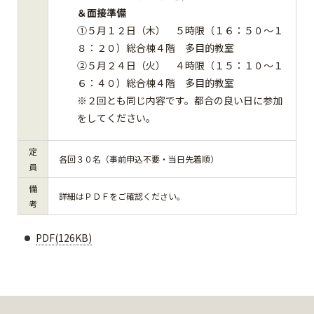
＆面接準備
①５月１２日（木） ５時限（１６：５０～１
８：２０）総合棟４階 多目的教室
②５月２４日（火） ４時限（１５：１０～１
６：４０）総合棟４階 多目的教室
※２回とも同じ内容です。都合の良い日に参加
をしてください。
定
各回３０名（事前申込不要・当日先着順）
員
備
詳細はＰＤＦをご確認ください。
考
PDF(126KB)