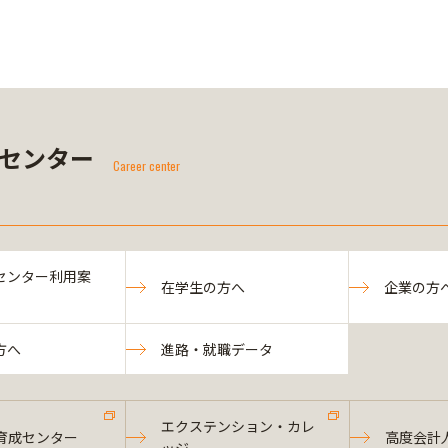
センター
Career center
センター利用案
在学生の方へ
企業の方
方へ
進路・就職データ
エクステンション・カレ
育成センター
高度会計