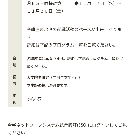
④ＥＳ・面接対策 ◆１１月 ７日（水）～
１１月３０日（金）
全講座の出席で就職活動のベースが出来上がりま
す。
詳細は下記の
プログラム一覧
をご覧ください。
会
各講座毎に異なります。詳細は下記の
プログラム一覧
をご
場
覧ください。
備
大学院生限定
（学部生参加不可）
考
学生証の提示が必要です。
申
予約不要
込
全学ネットワークシステム統合認証(SSO)にログインしてご覧
ください