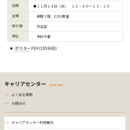
日時
◆１１月１４日（水） １２：４０～１３：１０
会場
東館２階 E201教室
持ち物
学生証
申込
予約不要
ポスター
PDF(1059KB)
キャリアセンター
Career center
よくある質問
お問合せ
キャリアセンター利用案内