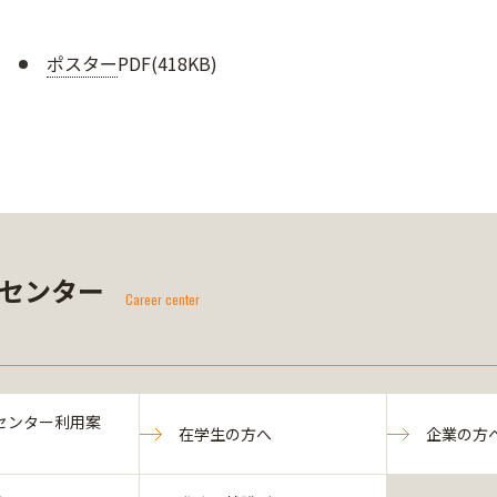
ポスター
PDF(418KB)
センター
Career center
センター利用案
在学生の方へ
企業の方