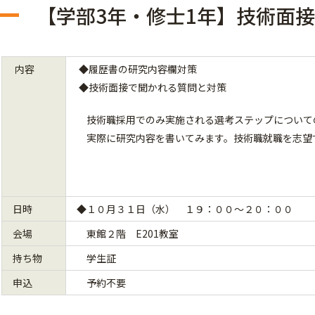
【学部3年・修士1年】技術面接
内容
◆履歴書の研究内容欄対策
◆技術面接で聞かれる質問と対策
技術職採用でのみ実施される選考ステップについて
実際に研究内容を書いてみます。技術職就職を志望す
日時
◆１０月３１日（水） １９：００～２０：００
会場
東館２階 E201教室
持ち物
学生証
申込
予約不要