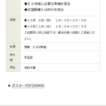
◆ＥＳ作成に必要な準備を知る
◆志望動機とは何かを知る
日時
◆１０月 ８日（月） １９：００～２０：００
◆１０月１１日（木） １９：００～２０：００
２日間共に同じ内容です。都合の良い日程にご参加くだ
さい。
会場
東館 Ｅ201教室
持ち
学生証
物
申込
予約不要
ポスターPDF(369KB)