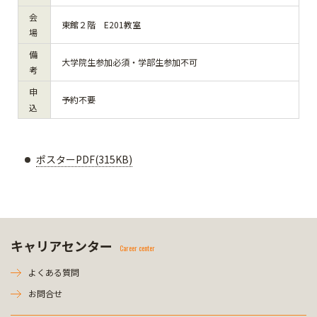
会
東館２階 E201教室
場
備
大学院生参加必須・学部生参加不可
考
申
予約不要
込
ポスターPDF(315KB)
キャリアセンター
Career center
よくある質問
お問合せ