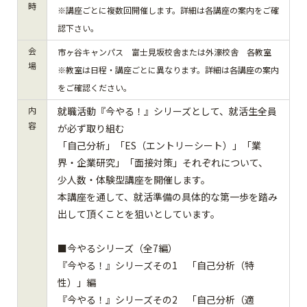
時
※講座ごとに複数回開催します。詳細は各講座の案内をご確
認下さい。
会
市ヶ谷キャンパス 富士見坂校舎または外濠校舎 各教室
場
※教室は日程・講座ごとに異なります。詳細は各講座の案内
をご確認ください。
内
就職活動『今やる！』シリーズとして、就活生全員
容
が必ず取り組む
「自己分析」「ES（エントリーシート）」「業
界・企業研究」「面接対策」それぞれについて、
少人数・体験型講座を開催します。
本講座を通して、就活準備の具体的な第一歩を踏み
出して頂くことを狙いとしています。
■今やるシリーズ（全7編）
『今やる！』シリーズその1 「自己分析（特
性）」編
『今やる！』シリーズその2 「自己分析（適