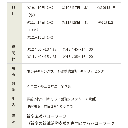
日
①10月10日（水） ②10月17日（水） ③10月31日
程
（水）
④11月14日（水） ⑤11月28日（水） ⑥12月12
日（水）
⑦12月19日（水）
時
①12：50～13：35 ②13：45～14：30
間
③14：40～15：25 ④15：35～16：20
枠
場
市ヶ谷キャンパス 外濠校舎2階 キャリアセンター
所
対
４年生・修士２年生／全学部
象
申
事前予約制（キャリア就職システムにて受付）
込
申込期限：前日１6：００まで
講
新卒応援ハローワーク
師
（新卒の就職活動支援を専門とするハローワーク