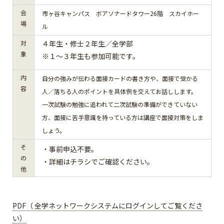
会
市ヶ谷キャンパス ボアソナードタワー26階 スカイホー
場
ル
対
４年生・修士２年生／全学部
象
※１～３年生も参加可能です。
内
自分の強みが伝わる面接カードの書き方や、面接で受かる
容
人／落ちる人のポイントを具体例を交えてお話しします。
一次試験の勉強に追われて二次試験の準備ができていない
方、面接に苦手意識を持っている方は講座で面接対策をしま
しょう。
そ
・事前申込不要。
の
・詳細はチラシでご確認ください。
他
PDF（ 全学ネットワークシステムにログインしてご覧くださ
い）