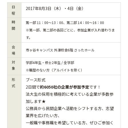
日
2017年8月3日（木）・4日（金）
程
時
第一部 11：00～13：00、第二部 14：00～16：00
間
※第一部、第二部の各回ごとに、参加企業が入れ替わりま
す。
会
市ヶ谷キャンパス 外濠校舎6階 さったホール
場
対
学部4年生・修士2年生 / 全学部
象
※職歴のない方（アルバイトを除く）
形
ブース形式
式
2日間で
約
60
50
社の企業が参加予定
です！
法大生の採用を積極的に考えている企業が多数参
加します★
公務員から民間企業へ活動をシフトする方、志望
業界を広げたい方、
一般職や事務職を希望している方、ぜひご参加く