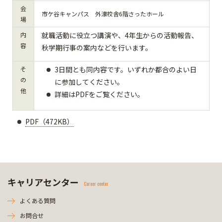
会
市ケ谷キャンパス 外濠校舎6階さったホール
場
内
就職活動に役立つ講演や、4年生からの活動報告、
容
秋学期行事の案内などを行います。
そ
3日間とも同内容です。いずれか都合のよい日
の
に参加してください。
他
詳細はPDFをご覧ください。
PDF（472KB）
キャリアセンター
Career center
よくある質問
お問合せ