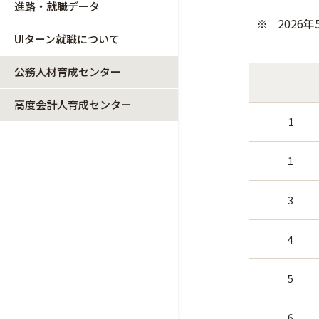
進路・就職データ
2026
UIターン就職について
公務人材育成センター
高度会計人育成センター
1
1
3
4
5
6