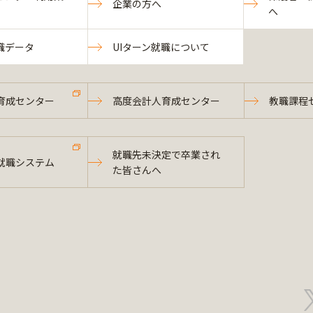
企業の方へ
へ
職データ
UIターン就職について
育成センター
高度会計人育成センター
教職課程
就職先未決定で卒業され
就職システム
た皆さんへ