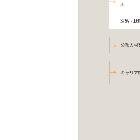
内
進路・就
公務人材
キャリア