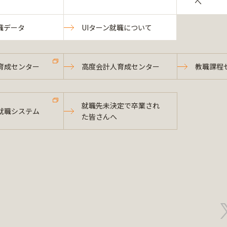
へ
職データ
UIターン就職について
育成センター
高度会計人育成センター
教職課程
就職先未決定で卒業され
就職システム
た皆さんへ