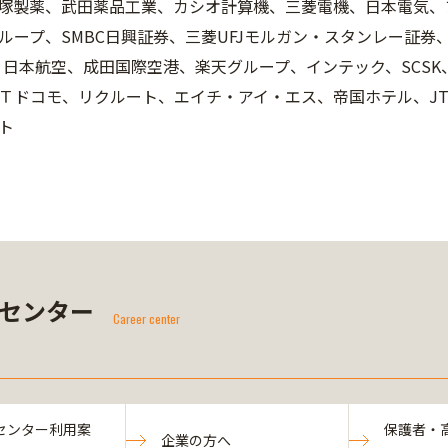
、大塚製薬、武田薬品工業、カシオ計算機、三菱電機、日本電気、
ループ、SMBC日興証券、三菱UFJモルガン・スタンレー証
A、日本航空、成田国際空港、楽天グループ、インテック、SCS
Ｔドコモ、リクルート、エイチ・アイ・エス、帝国ホテル、J
ト
センター
Career center
センター利用案
保護者・
企業の方へ