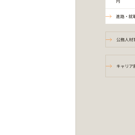
内
進路・就
公務人材
キャリア