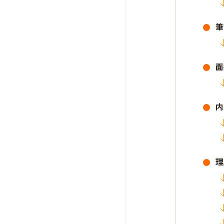
筆
面
内
理