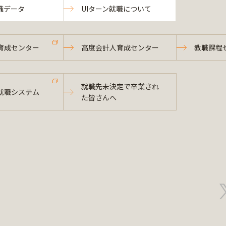
職データ
UIターン就職について
育成センター
高度会計人育成センター
教職課程
就職先未決定で卒業され
就職システム
た皆さんへ