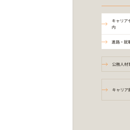
キャリア
内
進路・就
公務人材
キャリア