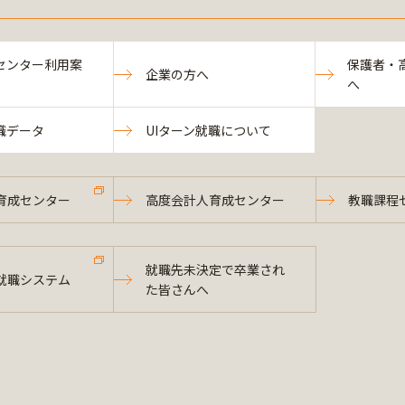
センター利用案
保護者・
企業の方へ
へ
職データ
UIターン就職について
育成センター
高度会計人育成センター
教職課程
就職先未決定で卒業され
就職システム
た皆さんへ