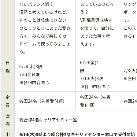
ないバランス派？
あっているのだろ
リング
漠然と考えているけれど、
う？
ポータ
先のことは想像できない…
VPI職業興味検査
す。
ひとりひとりにあった働き
を使って、自分に
このス
方を、みんなで楽しくカー
あった仕事を考
きる」
ドゲームで探ってみましょ
えます。
う。
日
6/29(金)4
6/28(木)3限
程
限
7/3(
7/6(金)4限
7/10(火)3限
※各回
※各回内容同じ
※各回内容同じ
定
各回24名（先着
各回24名（先着受付順）
各回2
員
受付順）
会
総合棟4階キャリアセミナー室
場
申
6/14(木)9時より総合棟2階キャリアセンター窓口で受付開始