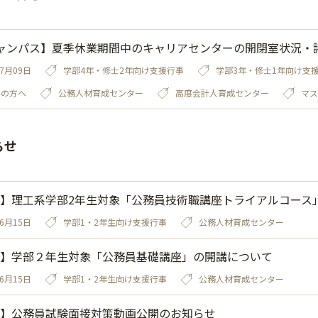
ャンパス】夏季休業期間中のキャリアセンターの開閉室状況・
07月09日
学部4年・修士2年向け支援行事
学部3年・修士1年向け支
業の方へ
公務人材育成センター
高度会計人育成センター
マス
らせ
】理工系学部2年生対象「公務員技術職講座トライアルコース
06月15日
学部1・2年生向け支援行事
公務人材育成センター
】学部２年生対象「公務員基礎講座」の開講について
06月15日
学部1・2年生向け支援行事
公務人材育成センター
】公務員試験面接対策動画公開のお知らせ