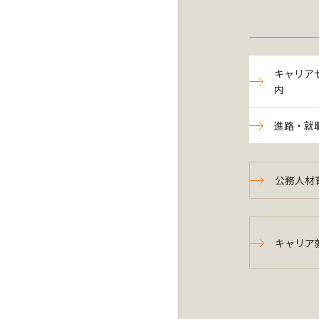
キャリア
内
進路・就
公務人材
キャリア