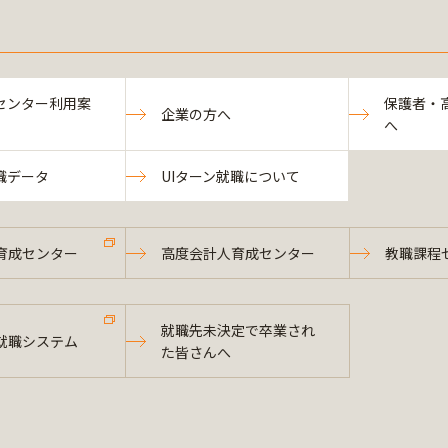
センター利用案
保護者・
企業の方へ
へ
職データ
UIターン就職について
育成センター
高度会計人育成センター
教職課程
就職先未決定で卒業され
就職システム
た皆さんへ