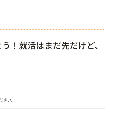
よう！就活はまだ先だけど、
！
ださい。
K