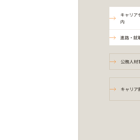
キャリア
内
進路・就
公務人材
キャリア