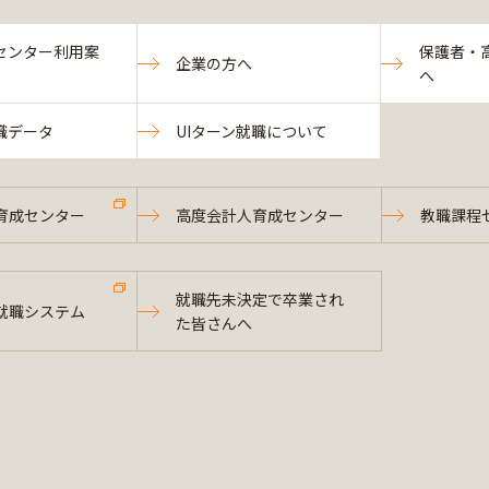
センター利用案
保護者・
企業の方へ
へ
職データ
UIターン就職について
育成センター
高度会計人育成センター
教職課程
就職先未決定で卒業され
就職システム
た皆さんへ