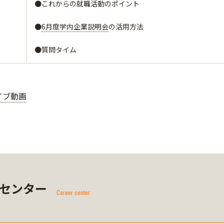
●これからの就職活動のポイント
●
6月度学内企業説明会
の活用方法
●質問タイム
イブ動画
センター
Career center