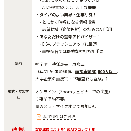
- 実際にみんなはどう使っている？
- A Iが得意な〇〇、苦手な●●
・タイパのよい業界・企業研究！
- とにかく時短になる情報収集
- 志望動機（企業理解）のためのA I活用
・あなただけの選考アドバイザー！
- E Sのブラッシュアップに最適
- 面接練習では優秀な壁打ち相手に
講師
㈱学情 特任部長 東修三
（年間150本の講演、
面接実績50,000人以上
。
大手企業の面接官・ES審査官も経験。）
形式・参加方
オンライン（Zoomウェビナーでの実施）
法
※事前予約不要。​​​​​​
※カメラ・マイクオフで参加OK。
参加URLはこちら
参加特典
就活準備における生成AIプロンプト集