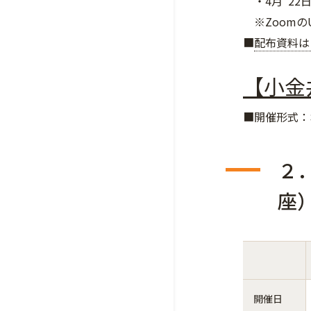
・4月 22日（
※Zoomの
■
配布資料は
【小金
■開催形式：
２
座
開催日