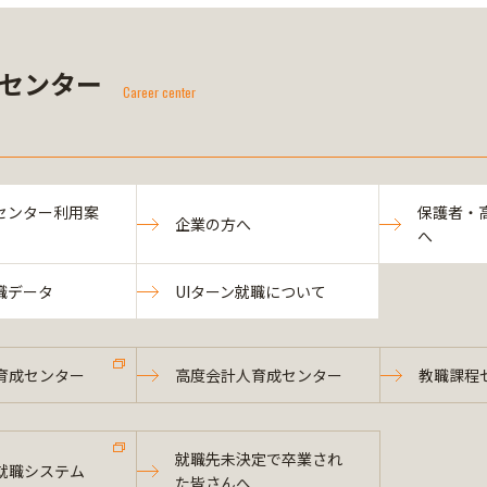
センター
Career center
センター利用案
保護者・
企業の方へ
へ
職データ
UIターン就職について
育成センター
高度会計人育成センター
教職課程
就職先未決定で卒業され
就職システム
た皆さんへ