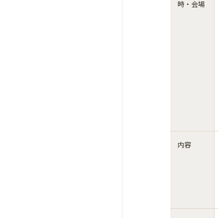
時・会場
内容