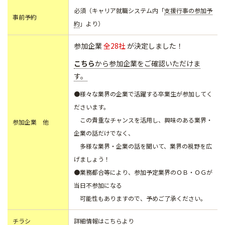
必須（キャリア就職システム内「
支援行事の参加予
事前予約
約
」より）
参加企業
全28社
が決定しました！
こちら
から参加企業をご確認いただけま
す。
●様々な業界の企業で活躍する卒業生が参加してく
ださいます。
この貴重なチャンスを活用し、興味のある業界・
参加企業 他
企業の話だけでなく、
多様な業界・企業の話を聞いて、業界の視野を広
げましょう！
●業務都合等により、参加予定業界のＯＢ・ＯＧが
当日不参加になる
可能性もありますので、予めご了承ください。
チラシ
詳細情報はこちらより