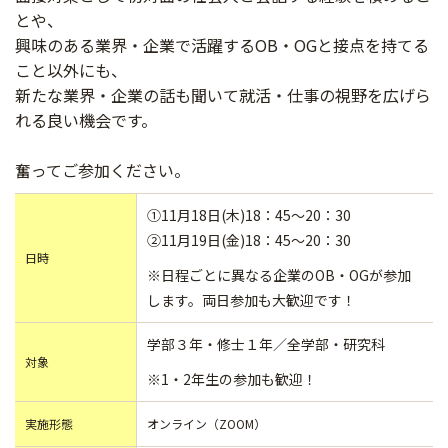
とや、
興味のある業界・企業で活躍するOB・OGと接点を持てる
こと以外にも、
新たな業界・企業の話も聞いて就活・仕事の視野を広げら
れる良い機会です。
奮ってご参加ください。
①11月18日(木)18：45～20：30
②11月19日(金)18：45～20：30
日時
※日程ごとに異なる企業のOB・OGが参加
します。両日参加も大歓迎です！
学部３年・修士１年／全学部・研究科
対象
※1・2年生の参加も歓迎！
実施形態
オンライン（ZOOM）