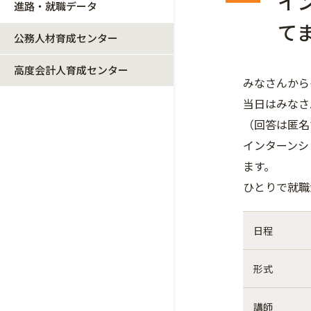
イ
進路・就職データ
て
公務人材育成センター
高度会計人育成センター
みなさんから
当日はみなさ
（回答は匿名
インターンシ
ます。
ひとりで就職
日程
形式
講師