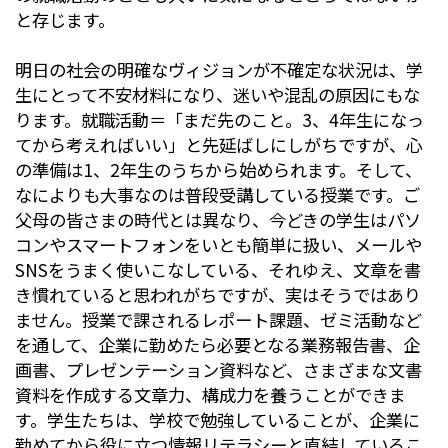
と存じ
ます。
明日の社会の明確なヴィジョンが不確定な状況は、
学
生にとって不安材料になり、迷いや混乱の原因にもな
ります。
就職活動＝「まだ先のこと。
3
、
4
年生になっ
てから考えればいい
」と先延ばしにしがちですが、心
の準備は
1
、
2
年生のうちから始
められます。そして、
なによりも大事なのは普段受講している授業です。
ご
父母の皆さまの時代とは異なり、
今どきの学生はパソ
コンやスマートフォンをいとも簡単に扱い、
メールや
SNS
をうまく使いこなしている、それゆえ、
文章を書
き慣れていると思われがちですが、
実はそうではあり
ません。授業で課されるレポート課題、
ゼミ活動など
を通して、企業に勤めたら必要となる業務報告書、
企
画書、プレゼンテーション資料など、
さまざまな文書
資料を作成する文章力、
構成力を養うことができま
す。学生たちは、
学校で勉強していることが、
企業に
勤めてから役に立つ情報リテラシーと直結しているこ