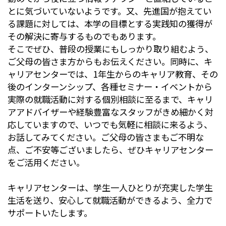
とに気
づいていないようです。又、先進国が抱えてい
る課題に対しては、
本学の目標とする実践知の獲得が
その解決に寄与するものでもあり
ます。
そこでぜひ、普段の授業にもしっかり取り組むよう、
ご父母の皆さま方からもお伝えください。同時に、
キ
ャリアセンターでは、
1
年生からのキャリア教育、
その
後のインターンシップ、各種セミナー・
イベントから
実際の就職活動に対する個別相談に至るまで、
キャリ
アアドバイザーや経験豊富なスタッフがきめ細かく対
応して
いますので、いつでも気軽に相談に来るよう、
お話してみてください。ご父母の皆さまもご不明な
点、
ご不安等ございましたら、
ぜひキャリアセンター
をご活用ください。
キャリアセンターは、学生一人ひとりが充実した学生
生活を送り、
安心して就職活動ができるよう、全力で
サポートいたします。