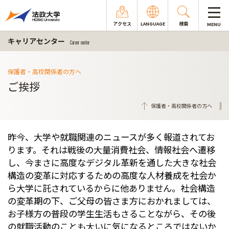
アクセス
LANGUAGE
検索
MENU
キャリアセンター
Career center
保護者・高校関係者の方へ
ご挨拶
保護者・高校関係者の方へ
昨今、大学や就職関連のニュースが多く報道されてお
ります。
それは戦後の大量消費社会、情報社会へ遷移
し、
今まさに高度なデジタル革新を通した大きな社会
構造の変革に対応
するための高度な人材養成を社会か
ら大学に託されているからに他
ありません。社会構造
の変革期の下、
ご父母の皆さま方におかれましては、
お子様方の普段の学生生活もさることながら、
その後
の就職活動のことも大いに気になるところではないか