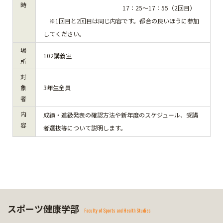
時
17：25～17：55（2回目）
※1回目と2回目は同じ内容です。都合の良いほうに参加
してください。
場
102講義室
所
対
象
3年生全員
者
内
成績・進級発表の確認方法や新年度のスケジュール、受講
容
者選抜等について説明します。
スポーツ健康学部
Faculty of Sports and Health Studies