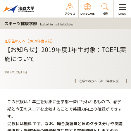
アクセス
LANGUAGE
検索
MENU
スポーツ健康学部
Faculty of Sports and Health Studies
在学生の方へ（2019年度以前）
【お知らせ】2019年度1年生対象：TOEFL実
施について
2019年12月17日
在学生の方へ（2019年度以前）
この試験は１年生を対象に全学部一斉に行われるもので、春学
期と今回のスコアを比較することで英語力向上の確認ができま
す。
受験料は
無料
です。なお、
総合英語ⅢとⅣのクラス分けや受講
者選抜・学部独自の留学制度に関する選考資料としますので、