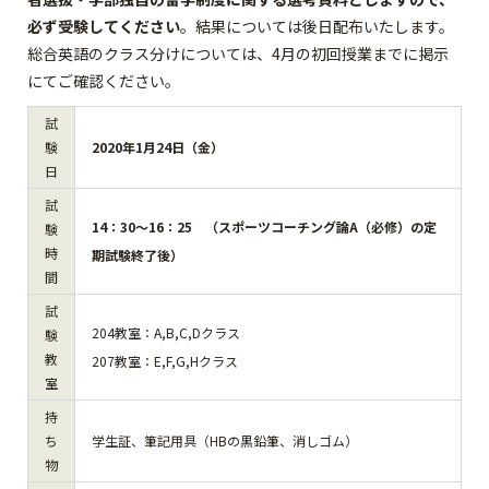
必ず受験
してください
。結果については後日配布いたします。
総合英語のクラス分けについては、4月の初回授業までに掲示
にてご確認ください。
試
験
2020年1月24日（金）
日
試
14：30～16：25 （スポーツコーチング論A（必修）の定
験
時
期試験終了後）
間
試
204教室：A,B,C,Dクラス
験
教
207教室：E,F,G,Hクラス
室
持
ち
学生証、筆記用具（HBの黒鉛筆、消しゴム）
物